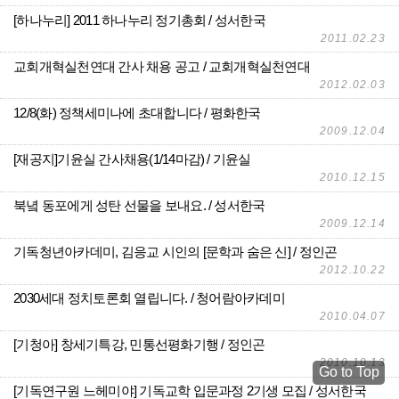
[하나누리] 2011 하나누리 정기총회
성서한국
2011.02.23
교회개혁실천연대 간사 채용 공고
교회개혁실천연대
2012.02.03
12/8(화) 정책세미나에 초대합니다
평화한국
2009.12.04
[재공지]기윤실 간사채용(1/14마감)
기윤실
2010.12.15
북녘 동포에게 성탄 선물을 보내요.
성서한국
2009.12.14
기독청년아카데미, 김응교 시인의 [문학과 숨은 신]
정인곤
2012.10.22
2030세대 정치토론회 열립니다.
청어람아카데미
2010.04.07
[기청아] 창세기특강, 민통선평화기행
정인곤
2010.10.13
Go to Top
[기독연구원 느헤미야] 기독교학 입문과정 2기생 모집
성서한국