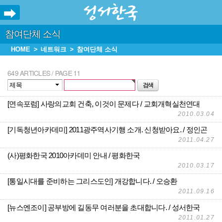
참여단체 소식
HOME
네트워크
참여단체 소식
649 ARTICLES / PAGE 11
[연속포럼] 사랑의교회 건축, 이것이 문제다
교회개혁실천연대
2010.03.04
[기독청년아카데미] 2011광주역사기행 소개. 신청받아요.
정인곤
2011.04.27
(사)평화한국 2010아카데미 안내
평화한국
2010.03.17
[통일시대를 준비하는 그리스도인] 개강합니다.
오승환
2011.09.16
[뉴스엔조이] 공부방에 길동무 여러분을 초대합니다.
성서한국
2011.01.27