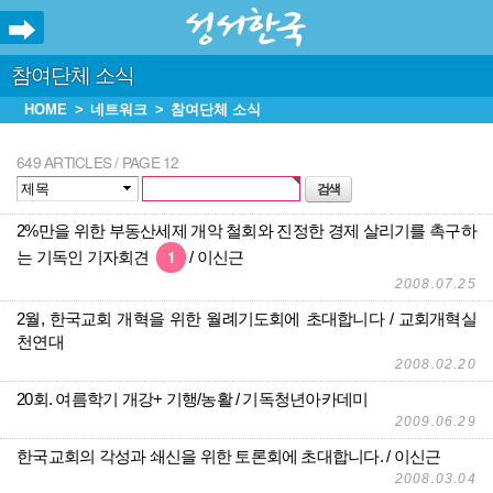
참여단체 소식
HOME
네트워크
참여단체 소식
649 ARTICLES / PAGE 12
2%만을 위한 부동산세제 개악 철회와 진정한 경제 살리기를 촉구하
1
는 기독인 기자회견
이신근
2008.07.25
2월, 한국교회 개혁을 위한 월례기도회에 초대합니다
교회개혁실
천연대
2008.02.20
20회. 여름학기 개강+ 기행/농활
기독청년아카데미
2009.06.29
한국교회의 각성과 쇄신을 위한 토론회에 초대합니다.
이신근
2008.03.04