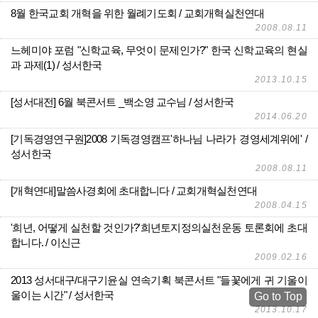
8월 한국교회 개혁을 위한 월례기도회
교회개혁실천연대
2008.08.11
느헤미야 포럼 "신학교육, 무엇이 문제인가?" 한국 신학교육의 현실
과 과제(1)
성서한국
2013.10.15
[성서대전] 6월 북콘서트 _백소영 교수님
성서한국
2014.06.20
[기독경영연구원]2008 기독경영캠프'하나님 나라가 경영세계위에'
성서한국
2008.08.11
[개혁연대]말씀사경회에 초대합니다
교회개혁실천연대
2008.04.15
'희년, 어떻게 실천할 것인가?'희년토지정의실천운동 토론회에 초대
합니다.
이신근
2009.02.16
2013 성서대구/대구기윤실 연속기획 북콘서트 "들꽃에게 귀 기울이
울이는 시간"
성서한국
Go to Top
2013.10.17