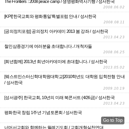
The Frontiers : 2008 peace camp / 생명평화역사기행
성서한국
2008.06.02
[KPI]'한국교회와 평화통일'특별포럼 안내
성서한국
2008.08.11
[공의정치포럼] 공의정치 아카데미 2013 봄 강좌
성서한국
2013.04.23
철인삼종경기에 여러분을 초대합니다.
개척자들
2008.06.25
[희년함께] 2013년 희년아카데미에 초대합니다.
성서한국
2013.05.02
[웨스트민스터신학대학원대학교]2010학년도 대학원 입학전형 안내
성서한국
2009.10.19
[성서광주] 한국교회, 10년의 미래 북콘서트 (4/26금)
성서한국
2013.04.23
평화한국 창립 1주년 기념토론회
성서한국
2008.04.08
Go to Top
너머서교회와 함께하는 월례기도회
교회개혁실천연대