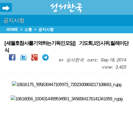
공지사항
HOME
소통
공지사항
[세월호참사를기억하는기독인모임] 기도회,1인시위,릴레이단
식
성서한국
Sep 18, 2014
3,423