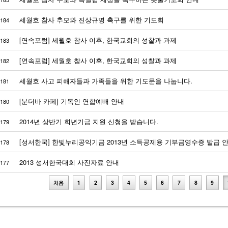
세월호 참사 추모와 진상규명 촉구를 위한 기도회
184
[연속포럼] 세월호 참사 이후, 한국교회의 성찰과 과제
183
[연속포럼] 세월호 참사 이후, 한국교회의 성찰과 과제
182
세월호 사고 피해자들과 가족들을 위한 기도문을 나눕니다.
181
[분더바 카페] 기독인 연합예배 안내
180
2014년 상반기 희년기금 지원 신청을 받습니다.
179
[성서한국] 한빛누리공익기금 2013년 소득공제용 기부금영수증 발급 
178
2013 성서한국대회 사진자료 안내
177
처음
1
2
3
4
5
6
7
8
9