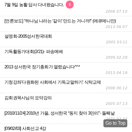
1
7월 9일 농활 답사 다녀왔습니다.
2008.07.10
[언론보도] “하나님 나라는 ‘같이’ 만드는 거니까!” (에큐메니안)
2013.06.07
설명회-2005성서한국대회
2005.03.11
기독활동가대회(2/21)- 파송예배
2009.02.28
2013 성서한국 정기총회가 열렸습니다^^*
2013.04.18
기청강좌'다원화된 사회에서 기독교말하기' 식탁교제
2008.06.12
김회권목사님의 요약강의
2005.07.13
[2010/11/24] 2010년 가을, 성서한국 “동지 찾아 3만리”- 둘째날
2011.02.22
Go to Top
[09/02/03] 사회선교 4강