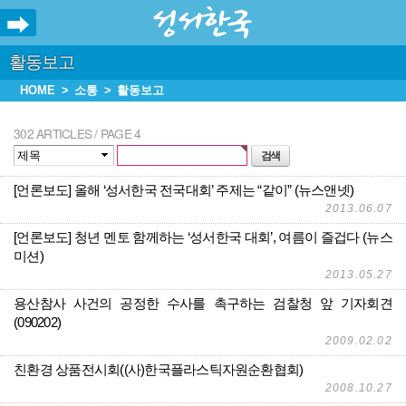
활동보고
HOME
소통
활동보고
302 ARTICLES / PAGE 4
[언론보도] 올해 ‘성서한국 전국대회’ 주제는 “같이” (뉴스앤넷)
2013.06.07
[언론보도] 청년 멘토 함께하는 ‘성서한국 대회’, 여름이 즐겁다 (뉴스
미션)
2013.05.27
용산참사 사건의 공정한 수사를 촉구하는 검찰청 앞 기자회견
(090202)
2009.02.02
친환경 상품전시회((사)한국플라스틱자원순환협회)
2008.10.27