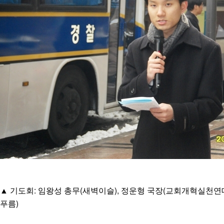
▲ 기도회: 임왕성 총무(새벽이슬), 정운형 국장(교회개혁실천연
푸름)