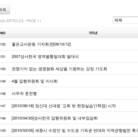
목록
302 ARTICLES / PAGE 11
NO
TITLE
좋은교사운동 기자회견[09/10/12]
152
2007성서한국 영역별통일대회 발대식
151
전쟁기지 없는 생명평화 세상을 기원하는 강정 기도회
150
4월 집행위원회 및 이사회
149
사무처 춘천행
148
[2010/06/18] 장신대 신대원 ‘교회 밖 현장실습’(1학점) 시작
147
[2010/04/30]성서한국 집행위원회 및 내부집담회
146
[2010/03/05] 세종시 수정안 및 수도권 기득권 반대와 지역균형발전 촉
145