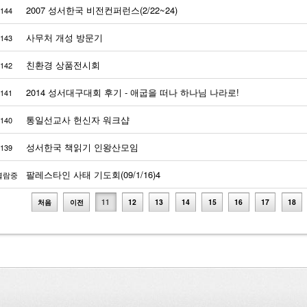
2007 성서한국 비전컨퍼런스(2/22~24)
144
사무처 개성 방문기
143
친환경 상품전시회
142
2014 성서대구대회 후기 - 애굽을 떠나 하나님 나라로!
141
통일선교사 헌신자 워크샵
140
성서한국 책읽기 인왕산모임
139
팔레스타인 사태 기도회(09/1/16)4
열람중
처음
이전
11
12
13
14
15
16
17
18