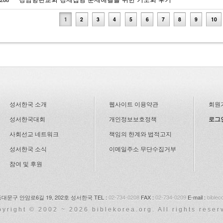
1
2
3
4
5
6
7
8
9
10
성서한국 소개
웹사이트 이용약관
회원
성서한국대회
개인정보보호정책
로그
사회선교 네트워크
책임의 한계와 법적고지
성서한국 소식
이메일주소 무단수집거부
참여 및 후원
동대문구 안암로6길 19,
202호 성서한국
TEL :
02-734-0208
FAX :
02-734-0209
E-mail :
bible
pyright © 2002 ~ 2026 biblekorea.org. All rights reser