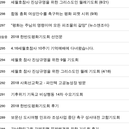
세월호참사 진상규명을 위한 그리스도인 월례기도회 (8/21)
299
합동 총회 여성안수를 촉구하는 평화 피켓 시위 (9/8)
298
"평화는 주님의 명령이며 모든 피조물의 갈망" (뉴스앤조이)
297
2018 한반도평화기도회 선언문
열람중
4.16세월호참사 10주기 기억예배에 다녀왔습니다.
295
세월호 참사 진상규명을 위한 9월 기도회
294
세월호 참사 진상규명을 위한 그리스도인 월례 기도회 (4/18)
293
2018 사회선교학교 - 파인텍 고공농성장 방문
292
기후위기 기독교 비상행동 14차 수요기도회
291
2018 한반도평화기도회 후기
290
보문산 도시여행 인프라 조성사업 중단 촉구 성서대전 고함기도회
289
강남향린교회 강제집행 문제해결을 위한 기도회 후기
288