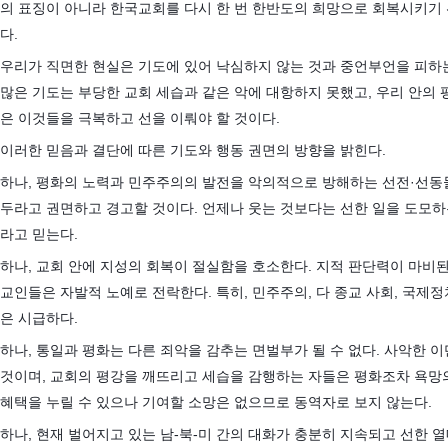
의 표징이 아니라 한국교회를 다시 한 번 한반도의 희망으로 회복시키기
다.
우리가 직면한 현실은 기도에 있어 낙심하지 않는 것과 중언부언을 피하는
많은 기도는 부당한 교회 세습과 같은 악에 대항하지 못했고, 우리 안의 
은 이것들을 극복하고 선을 이뤄야 할 것이다.
이러한 믿음과 결단에 따른 기도와 행동 권면의 방향을 밝힌다.
하나, 평화의 노력과 민주주의의 발전을 악의적으로 방해하는 선전·선동
두라고 권면하고 경고할 것이다. 언제나 웃는 것보다는 선한 일을 도모하
라고 믿는다.
하나, 교회 안에 지성의 회복이 절실함을 호소한다. 지적 판단력이 마비
교인들은 자발적 노예로 전락한다. 특히, 민주주의, 다 종교 사회, 국제
은 시급하다.
하나, 통일과 평화는 다른 죄악을 감추는 면벌부가 될 수 없다. 사악한 이
것이며, 교회의 평강을 깨뜨리고 세습을 감행하는 자들은 평화조차 욕망
혜택을 누릴 수 있으나 기여할 소망은 없으므로 동역자로 보지 않는다.
하나, 현재 벌어지고 있는 남-북-미 간의 대화가 충분히 지속되고 선한 