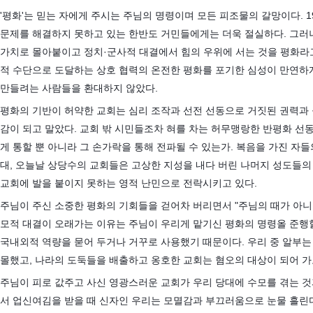
'평화'는 믿는 자에게 주시는 주님의 명령이며 모든 피조물의 갈망이다. 1
문제를 해결하지 못하고 있는 한반도 거민들에게는 더욱 절실하다. 그러
가치로 몰아붙이고 정치·군사적 대결에서 힘의 우위에 서는 것을 평화라고
적 수단으로 도달하는 상호 협력의 온전한 평화를 포기한 심성이 만연하
만들려는 사람들을 환대하지 않았다.
평화의 기반이 허약한 교회는 심리 조작과 선전 선동으로 거짓된 권력과
감이 되고 말았다. 교회 밖 시민들조차 혀를 차는 허무맹랑한 반평화 선
게 통할 뿐 아니라 그 손가락을 통해 전파될 수 있는가. 복음을 가진 자
대, 오늘날 상당수의 교회들은 고상한 지성을 내다 버린 나머지 성도들의
교회에 발을 붙이지 못하는 영적 난민으로 전락시키고 있다.
주님이 주신 소중한 평화의 기회들을 걷어차 버리면서 "주님의 때가 아니라
모적 대결이 오래가는 이유는 주님이 우리게 맡기신 평화의 명령올 준행
국내외적 역량을 묻어 두거나 거꾸로 사용했기 때문이다. 우리 중 알부는
몰했고, 나라의 도둑들을 배출하고 옹호한 교회는 혐오의 대상이 되어 가
주님이 피로 값주고 사신 영광스러운 교회가 우리 당대에 수모를 겪는 
서 업신여김을 받을 때 신자인 우리는 모멸감과 부끄러움으로 눈물 흘린다