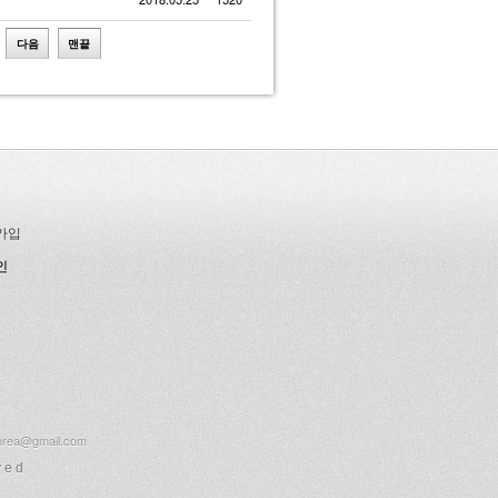
다음
맨끝
가입
인
corea@gmail.com
ved