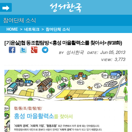
참여단체 소식
HOME
네트워크
참여단체 소식
[기윤실]협 동조합탐방 <홍성 마을활력소를 찾아서> (6/18화)
성서한국
Jun 05, 2013
3,773