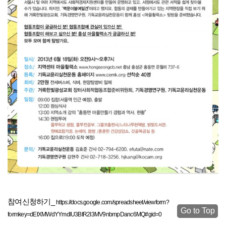
참여신청하기_
https://docs.google.com/spreadsheet/viewform?
Go to Top
formkey=dEtXMWdYYmdlU3BtR2I3MV9nbmpDanc6MQ#gid=0