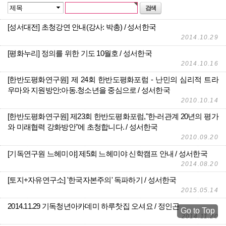
[성서대전] 초청강연 안내(강사: 박총)
성서한국
2014.10.29
[평화누리] 정의를 위한 기도 10월호
성서한국
2014.10.16
[한반도평화연구원] 제 24회 한반도평화포럼 - 난민의 심리적 트라
우마와 지원방안:아동.청소년을 중심으로
성서한국
2010.10.14
[한반도평화연구원] 제23회 한반도평화포럼,"한-러관계 20년의 평가
와 미래협력 강화방안"에 초청합니다.
성서한국
2010.09.20
[기독연구원 느헤미야] 제5회 느헤미야 신학캠프 안내
성서한국
2014.08.20
[토지+자유연구소] '한국자본주의' 독파하기
성서한국
2015.05.14
2014.11.29 기독청년아카데미 하루찻집 오셔요
정인곤
Go to Top
2014.11.20