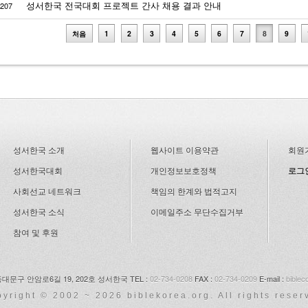
성서한국 전국대회 프로젝트 간사 채용 결과 안내
207
처음
1
2
3
4
5
6
7
8
9
성서한국 소개
웹사이트 이용약관
회원
성서한국대회
개인정보보호정책
로그
사회선교 네트워크
책임의 한계와 법적고지
성서한국 소식
이메일주소 무단수집거부
참여 및 후원
동대문구 안암로6길 19,
202호 성서한국
TEL :
02-734-0208
FAX :
02-734-0209
E-mail :
bible
pyright © 2002 ~ 2026 biblekorea.org. All rights reser